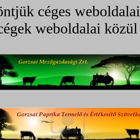
ntjük céges weboldala
cégek weboldalai közül 