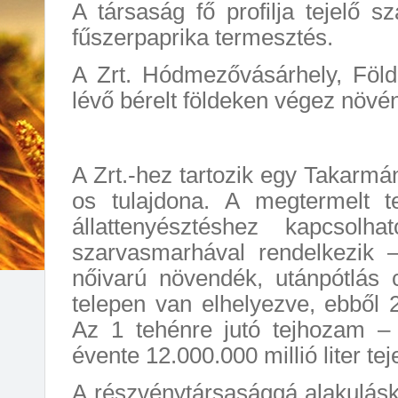
A társaság fő profilja tejelő 
fűszerpaprika termesztés.
A Zrt. Hódmezővásárhely, Föld
lévő bérelt földeken végez növé
A Zrt.-hez tartozik egy Takarmá
os tulajdona. A megtermelt 
állattenyésztéshez kapcsol
szarvasmarhával rendelkezik 
nőivarú növendék, utánpótlás
telepen van elhelyezve, ebből 2
Az 1 tehénre jutó tejhozam –
évente 12.000.000 millió liter teje
A részvénytársasággá alakulásk